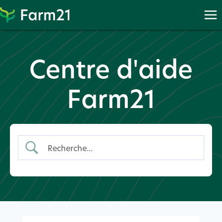
Proc
Procéder
à
PayPal
Centre d'aide
Farm21