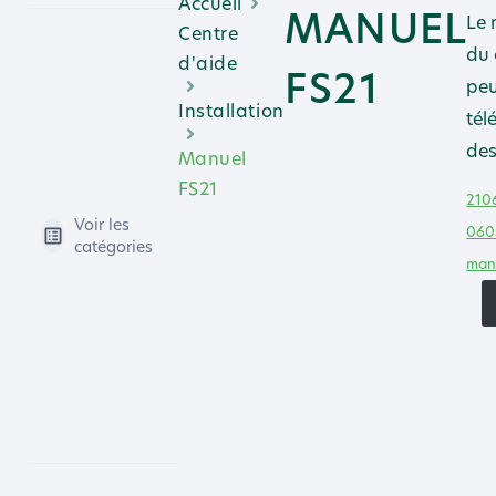
Accueil
MANUEL
Le 
Centre
du 
d'aide
FS21
peu
Installation
tél
des
Manuel
FS21
210
Voir les
060
catégories
man