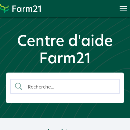
Proc
Procéder
à
PayPal
Centre d'aide
Farm21