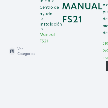
Inicio
MANUAL
A 
Centro de
pu
ayuda
FS21
de
Instalación
ma
de
Manual
FS21
210
Ver
060
Categorías
ma