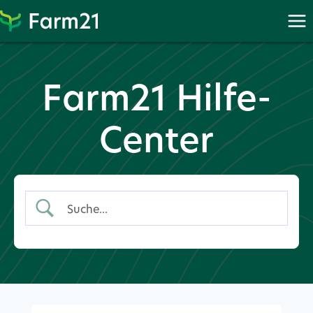
Weiter
zu
PayPal
Farm21 Hilfe-
Center