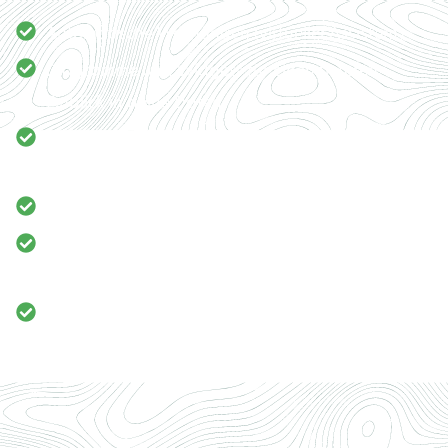
Automatische Warnungen (virtueller Assistent)
Diagramme und Widgets für einen tieferen
Einblick in deine Daten
Einfacher und kostenloser Datenaustausch mit
anderen Nutzern
Passe dein eigenes Daten-Dashboard an
Kombiniert mehrere Datenquellen in einer
einzigen Plattform
REST API zur Integration mit anderen Plattformen