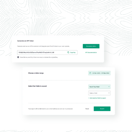
Du bist kein Programmierer? Keine Sorge, du kannst
alle Farm21-Daten auch nach Excel exportieren.