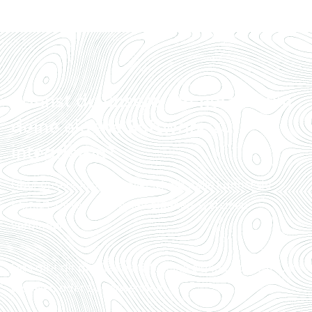
Kannst du unsere API nutzen, um
deine eigene Software zu
integrieren?
Über unsere Programmierschnittstelle kannst du
Farm21-Daten mit deinen eigenen Systemen
verbinden.
Das gibt dir die Flexibilität, deine eigene Software zu
erstellen oder zu verwenden.