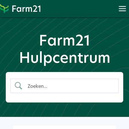
Ga
naar
PayPal
Farm21
Hulpcentrum