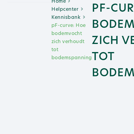
Home
PF-CUR
Helpcenter
Kennisbank
BODEM
pF-curve: Hoe
bodemvocht
ZICH 
zich verhoudt
tot
TOT
bodemspanning
BODEM