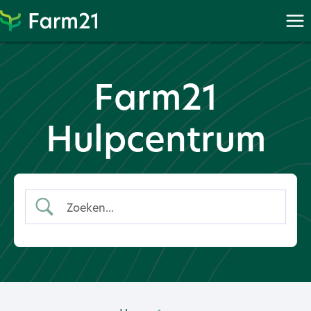
Ga
naar
PayPal
Farm21
Hulpcentrum