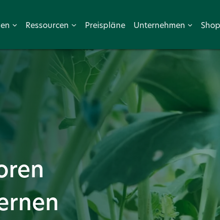
wen
Ressourcen
Preispläne
Unternehmen
Sho
oren
ernen