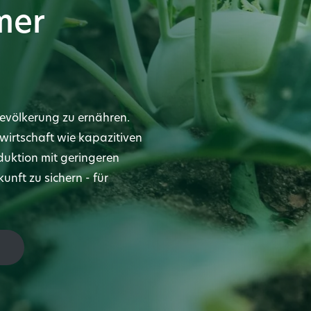
mer
evölkerung zu ernähren.
wirtschaft wie kapazitiven
duktion mit geringeren
nft zu sichern - für