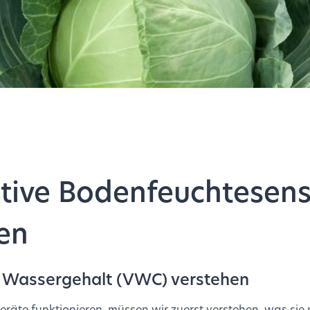
tive Bodenfeuchtesen
ren
 Wassergehalt (VWC) verstehen
eräte funktionieren, müssen wir zuerst verstehen, was sie