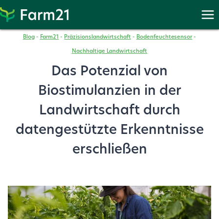
Weiter
zu
PayPal
Blog
-
Farm21
-
Präzisionslandwirtschaft
-
Bodenfeuchtesensor
-
Nachhaltige Landwirtschaft
Das Potenzial von
Biostimulanzien in der
Landwirtschaft durch
datengestützte Erkenntnisse
erschließen