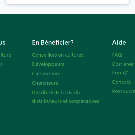
us
En Bénéficier?
Aide
lture
Conseillers en cultures
FAQ
es
Développeurs
Carrières 
Farm21
Cultivateurs
Contact
Chercheurs
Ressourc
Distrib Distrib Distrib
distributeurs et coopératives