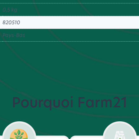
0,5 kg
820510
Pays-Bas
Pourquoi Farm21