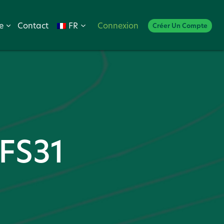
FS31
e
Contact
FR
Connexion
installation
Créer Un Compte
tool
 FS31