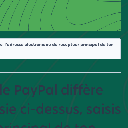
ici l’adresse électronique du récepteur principal de ton
de PayPal diffère
ie ci-dessus, saisis
principal de ton