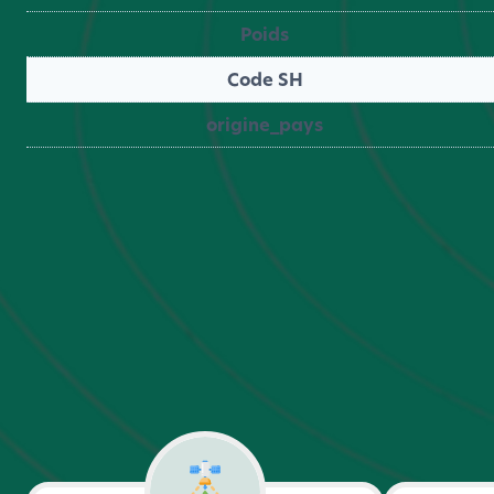
Poids
Code SH
origine_pays