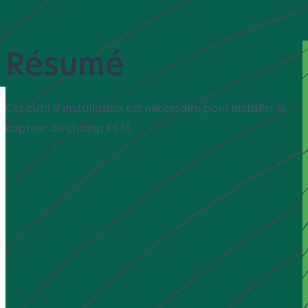
Résumé
Cet outil d'installation est nécessaire pour installer le
capteur de champ FS31.