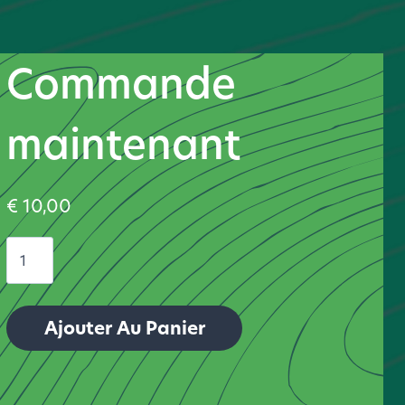
Commande
maintenant
€
10,00
quantité
de
FS31
Ajouter Au Panier
installation
tool