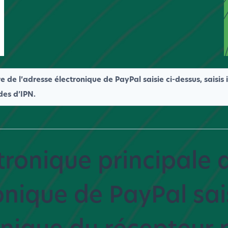
e de l’adresse électronique de PayPal saisie ci-dessus, saisis 
des d’IPN.
tronique principale 
onique de PayPal sais
ronique du récepteur 