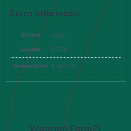
Extra informatie
Gewicht
0,5 kg
GS-code
820510
herkomstland
Nederland
Waarom Farm21