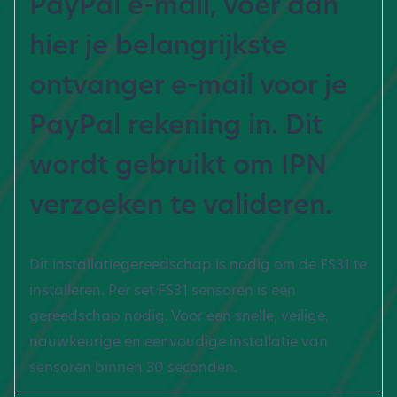
PayPal e-mail, voer dan
hier je belangrijkste
ontvanger e-mail voor je
PayPal rekening in. Dit
wordt gebruikt om IPN
verzoeken te valideren.
Dit installatiegereedschap is nodig om de FS31 te
installeren. Per set FS31 sensoren is één
gereedschap nodig. Voor een snelle, veilige,
nauwkeurige en eenvoudige installatie van
sensoren binnen 30 seconden.