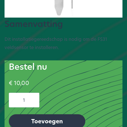
Samenvatting
Dit installatiegereedschap is nodig om de FS31
veldsensor te installeren.
Bestel nu
€
10,00
FS31
installation
tool
Toevoegen
aantal