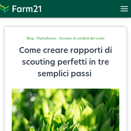
PayPal
Standard
reindirizza
i
clienti
Blog
-
Piattaforma
-
Sensore di umidità del suolo
a
Come creare rapporti di
PayPal
scouting perfetti in tre
per
semplici passi
inserire
le
informazioni
di
pagamento.