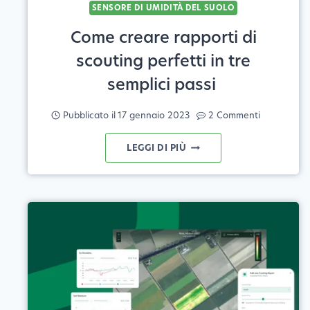
SENSORE DI UMIDITÀ DEL SUOLO
Come creare rapporti di
scouting perfetti in tre
semplici passi
Pubblicato il
17 gennaio 2023
2 Commenti
COME
LEGGI DI PIÙ
CREARE
RAPPORTI
DI
SCOUTING
PERFETTI
IN
TRE
SEMPLICI