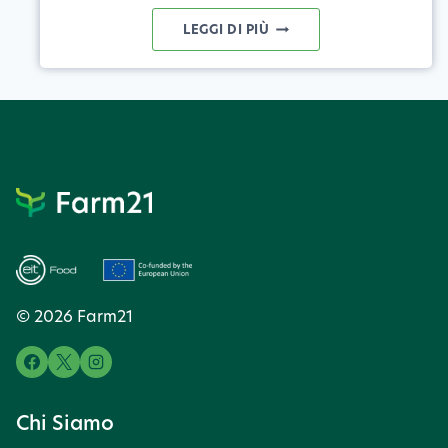
DATI
LEGGI DI PIÙ
SATELLITARI:
TUTTO
QUELLO
CHE
C'È
DA
SAPERE
SULLA
NUOVA
© 2026 Farm21
FUNZIONE
DI
FARM21
Chi Siamo