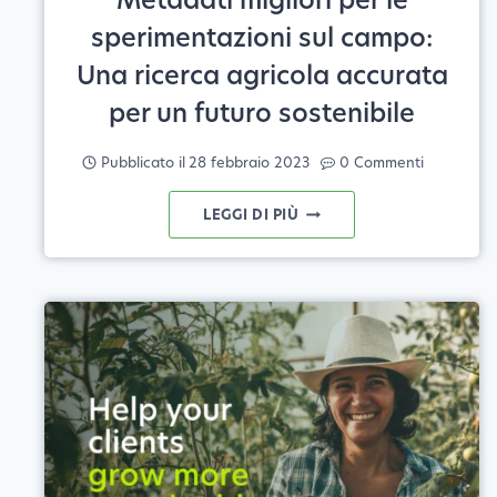
sperimentazioni sul campo:
Una ricerca agricola accurata
per un futuro sostenibile
Pubblicato il
28 febbraio 2023
0 Commenti
METADATI
LEGGI DI PIÙ
MIGLIORI
PER
LE
SPERIMENTAZIONI
SUL
CAMPO:
UNA
RICERCA