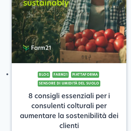
AGRICOLA
ACCURATA
PER
UN
FUTURO
SOSTENIBILE
BLOG
FARM21
PIATTAFORMA
SENSORE DI UMIDITÀ DEL SUOLO
8 consigli essenziali per i
consulenti colturali per
aumentare la sostenibilità dei
clienti