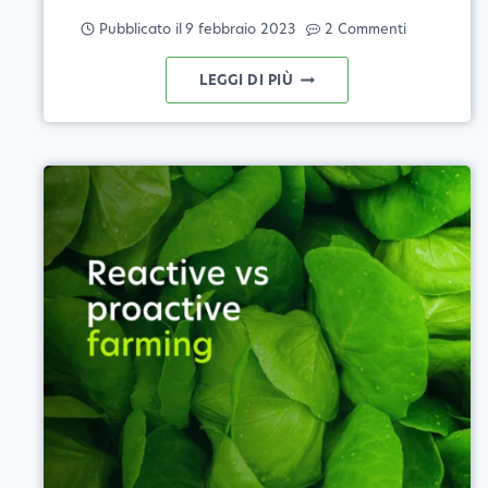
Pubblicato il
9 febbraio 2023
2 Commenti
8
LEGGI DI PIÙ
CONSIGLI
ESSENZIALI
PER
I
CONSULENTI
COLTURALI
PER
AUMENTARE
LA
SOSTENIBILITÀ
DEI
CLIENTI