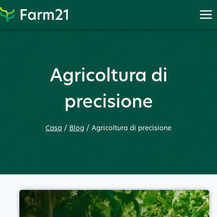
PayPal
Standard
reindirizza
i
clienti
Agricoltura di
a
PayPal
precisione
per
inserire
Casa
/
Blog
/
Agricoltura di precisione
le
informazioni
di
pagamento.