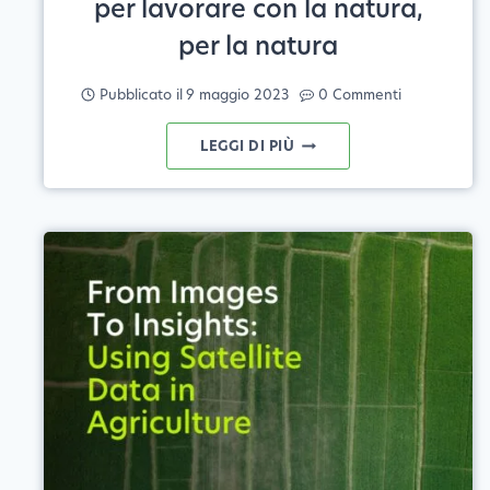
per lavorare con la natura,
per la natura
Pubblicato il
9 maggio 2023
0 Commenti
AGRICOLTURA
LEGGI DI PIÙ
RIGENERATIVA:
UTILIZZARE
GLI
STRUMENTI
DELL'AGRICOLTURA
DI
PRECISIONE
PER
LAVORARE
CON