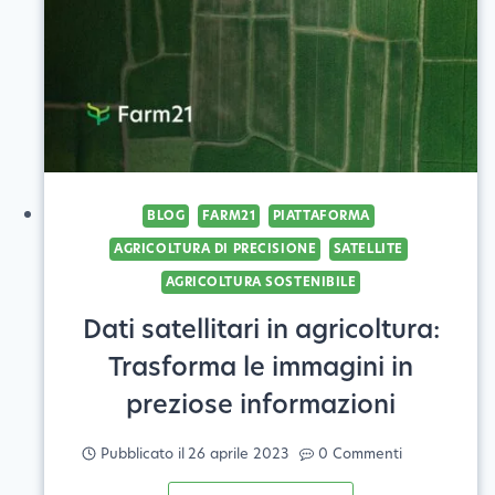
LA
NATURA,
PER
LA
NATURA
BLOG
FARM21
PIATTAFORMA
AGRICOLTURA DI PRECISIONE
SATELLITE
AGRICOLTURA SOSTENIBILE
Dati satellitari in agricoltura:
Trasforma le immagini in
preziose informazioni
Pubblicato il
26 aprile 2023
0 Commenti