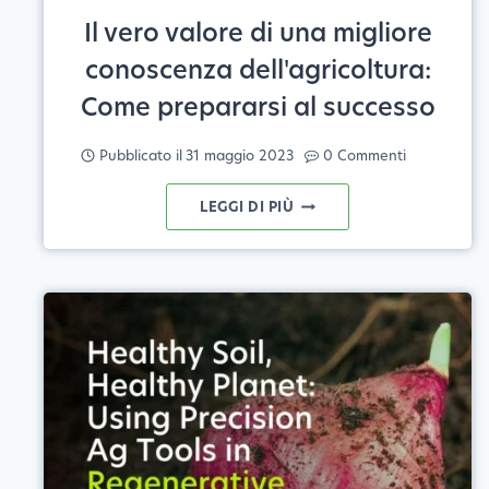
Il vero valore di una migliore
conoscenza dell'agricoltura:
Come prepararsi al successo
Pubblicato il
31 maggio 2023
0 Commenti
IL
LEGGI DI PIÙ
VERO
VALORE
DI
UNA
MIGLIORE
CONOSCENZA
DELL'AGRICOLTURA:
COME
PREPARARSI