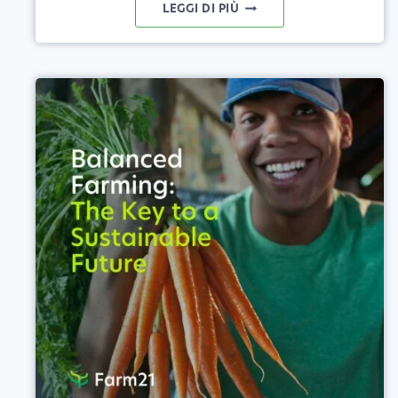
DATI
LEGGI DI PIÙ
SATELLITARI
IN
AGRICOLTURA:
TRASFORMA
LE
IMMAGINI
IN
PREZIOSE
INFORMAZIONI