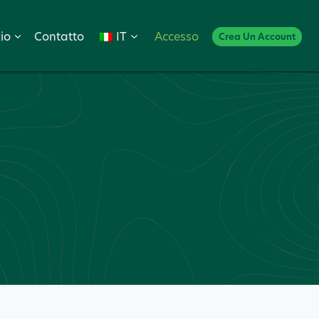
io
Contatto
IT
Accesso
Crea Un Account