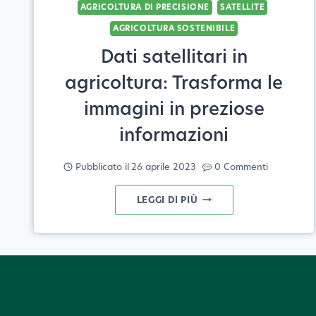
AGRICOLTURA DI PRECISIONE
SATELLITE
AGRICOLTURA SOSTENIBILE
Dati satellitari in
agricoltura: Trasforma le
immagini in preziose
informazioni
Pubblicato il
26 aprile 2023
0 Commenti
DATI
LEGGI DI PIÙ
SATELLITARI
IN
AGRICOLTURA:
TRASFORMA
LE