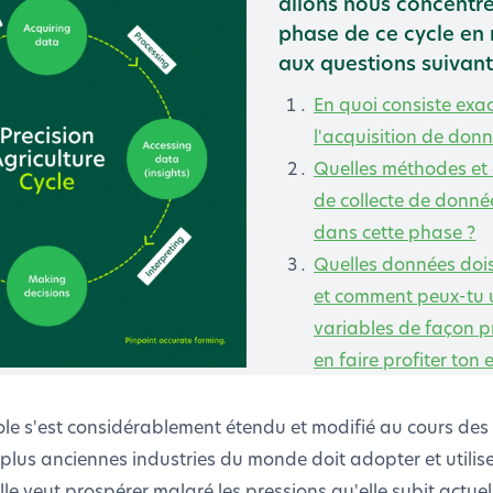
allons nous concentrer
phase de ce cycle en
aux questions suivant
En quoi consiste exa
l'acquisition de donn
Quelles méthodes et
de collecte de donnée
dans cette phase ?
Quelles données dois-
et comment peux-tu ut
variables de façon p
en faire profiter ton 
le s'est considérablement étendu et modifié au cours des
plus anciennes industries du monde doit adopter et utilise
lle veut prospérer malgré les pressions qu'elle subit actuel