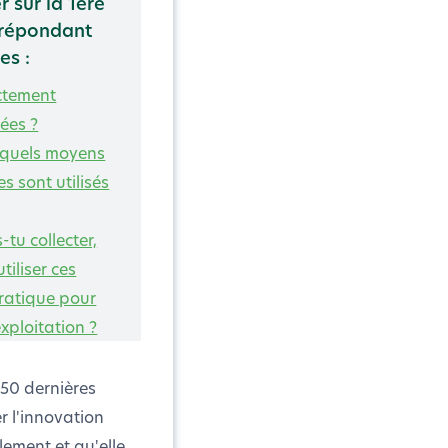
 sur la 1ère
 répondant
es :
ctement
ées ?
 quels moyens
s sont utilisés
tu collecter,
iliser ces
ratique pour
exploitation ?
 50 dernières
r l'innovation
lement et qu'elle