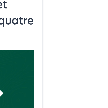
et
quatre