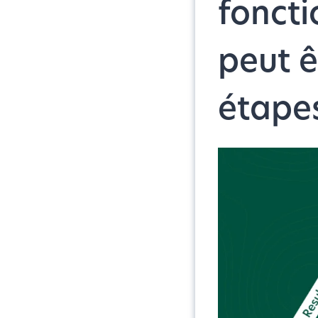
foncti
peut 
étapes