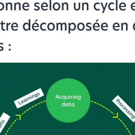
onne selon un cycle 
être décomposée en 
 :