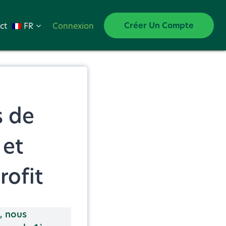
Créer Un Compte
ct
FR
Connexion
s de
 et
rofit
g, nous