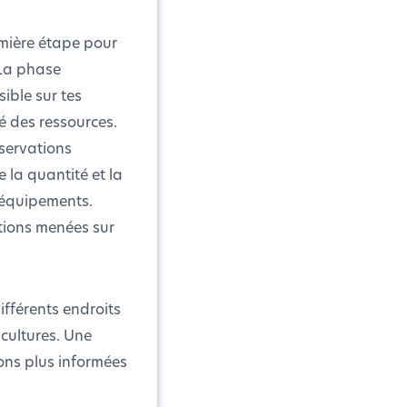
emière étape pour
 La phase
ible sur tes
ité des ressources.
servations
 la quantité et la
s équipements.
ctions menées sur
fférents endroits
 cultures. Une
ons plus informées