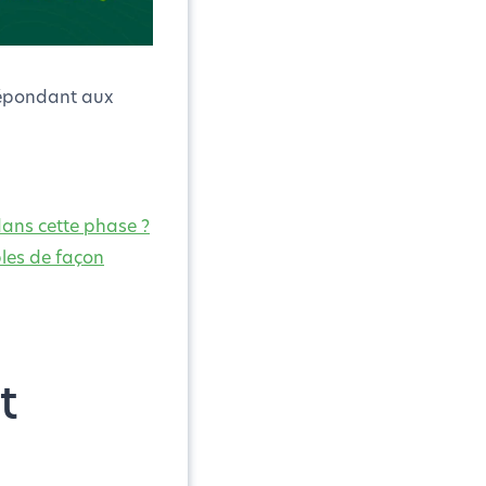
 répondant aux
dans cette phase ?
bles de façon
t