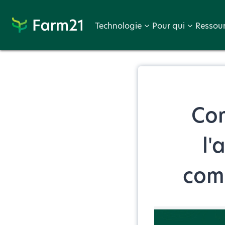
Proc
Procéder
Technologie
Pour qui
Ressou
à
PayPal
Com
l'
comm