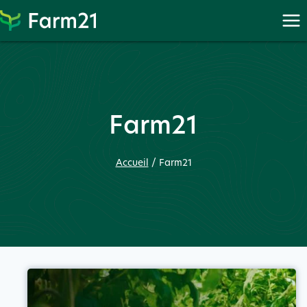
Proc
Procéder
à
PayPal
Farm21
Accueil
/
Farm21