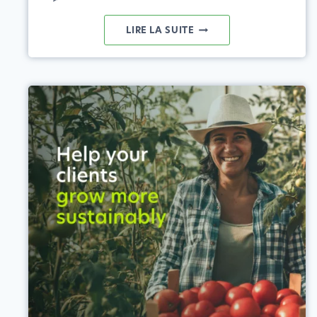
EXPLOITER
LIRE LA SUITE
LE
POTENTIEL
DES
BIOSTIMULANTS
DANS
L'AGRICULTURE
GRÂCE
À
DES
INFORMATIONS
FONDÉES
SUR
DES
DONNÉES