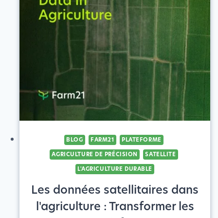
DE
PRÉCISION
POUR
TRAVAILLER
AVEC
LA
NATURE,
POUR
LA
NATURE
BLOG
FARM21
PLATEFORME
AGRICULTURE DE PRÉCISION
SATELLITE
L'AGRICULTURE DURABLE
Les données satellitaires dans
l'agriculture : Transformer les