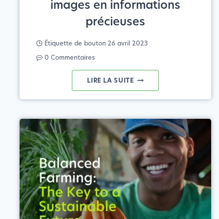
images en informations
précieuses
Étiquette de bouton
26 avril 2023
0 Commentaires
LES
LIRE LA SUITE
DONNÉES
SATELLITAIRES
DANS
L'AGRICULTURE
:
TRANSFORMER
LES
IMAGES
EN