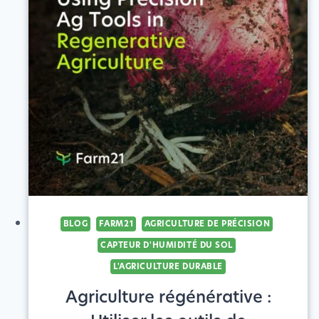
L'AGRICULTURE
:
COMMENT
SE
PRÉPARER
AU
SUCCÈS
BLOG
FARM21
AGRICULTURE DE PRÉCISION
CAPTEUR D'HUMIDITÉ DU SOL
L'AGRICULTURE DURABLE
Agriculture régénérative :