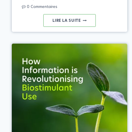
0 Commentaires
L'AGRICULTURE
LIRE LA SUITE
ÉQUILIBRÉE
:
NOURRIR
LE
MONDE
ET
PRÉSERVER
LA
PLANÈTE