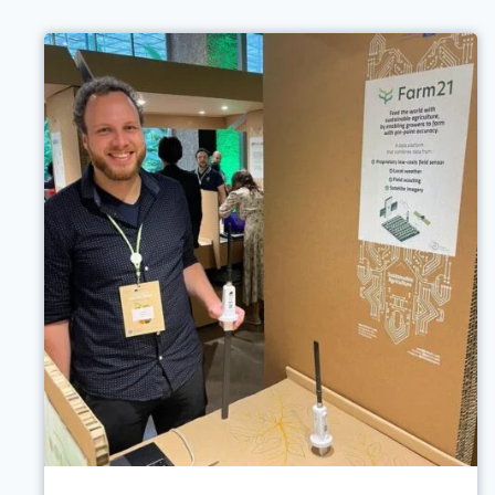
ESSENTIELS
POUR
LES
CONSEILLERS
EN
CULTURES
AFIN
D'AUGMENTER
LA
DURABILITÉ
DE
LEURS
CLIENTS