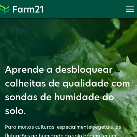
Proceder
para
PayPal
Aprende a desbloquear
colheitas de qualidade com
sondas de humidade do
solo.
Para muitas culturas, especialmente vegetais, as
flutuações na humidade do solo podem ter um