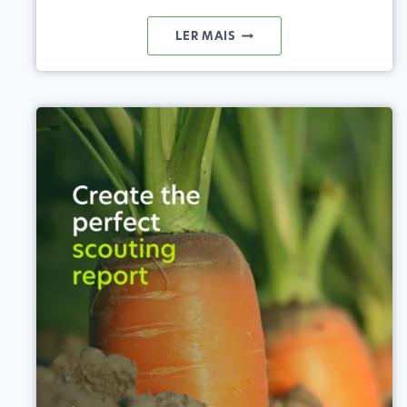
AGRICULTURA
LER MAIS
PROACTIVA:
4
FERRAMENTAS
INOVADORAS
PARA
FAZER
A
TRANSIÇÃO