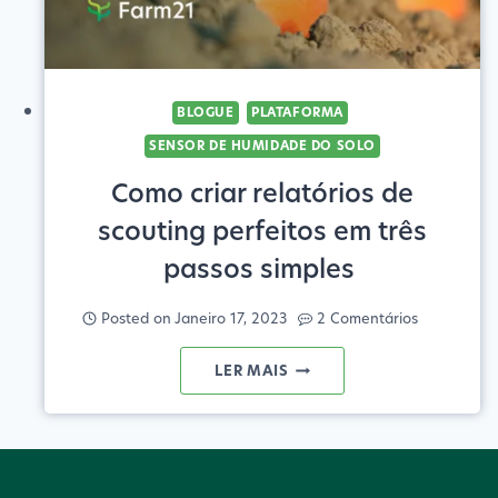
BLOGUE
PLATAFORMA
SENSOR DE HUMIDADE DO SOLO
Como criar relatórios de
scouting perfeitos em três
passos simples
Posted on
Janeiro 17, 2023
2 Comentários
COMO
LER MAIS
CRIAR
RELATÓRIOS
DE
SCOUTING