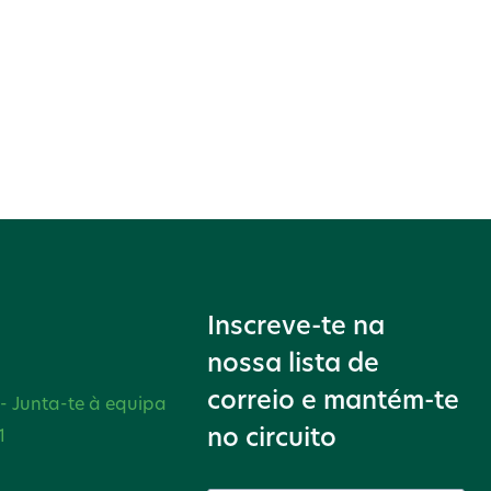
Inscreve-te na
nossa lista de
correio e mantém-te
 - Junta-te à equipa
no circuito
1