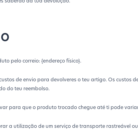
es saberão da tua devolução.
io
to pelo correio: {endereço físico}.
ustos de envio para devolveres o teu artigo. Os custos d
do do teu reembolso.
ar para que o produto trocado chegue até ti pode variar
derar a utilização de um serviço de transporte rastreável