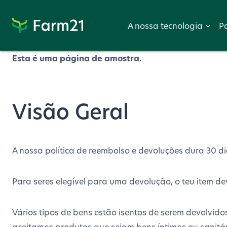
Proceder
para
A nossa tecnologia
P
PayPal
Esta é uma página de amostra.
Visão Geral
A nossa política de reembolso e devoluções dura 30 d
Para seres elegível para uma devolução, o teu item 
Vários tipos de bens estão isentos de serem devolvido
aceitamos produtos que sejam bens íntimos ou sanitári