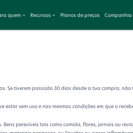
ara quem
Recursos
Planos de preços
Companhia
ias. Se tiverem passado 30 dias desde a tua compra, não 
deve estar sem uso e nas mesmas condições em que o rece
s. Bens perecíveis tais como comida, flores, jornais ou r
os, materiais perigosos, ou líquidos ou gases inflamáveis