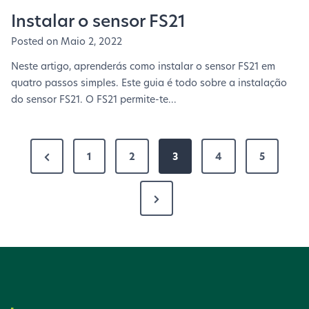
Instalar o sensor FS21
Posted on
Maio 2, 2022
Neste artigo, aprenderás como instalar o sensor FS21 em
quatro passos simples. Este guia é todo sobre a instalação
do sensor FS21. O FS21 permite-te...
P
P
1
2
3
4
5
a
á
P
g
g
á
i
i
g
n
i
a
n
n
A
a
a
n