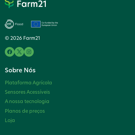
s
t
ç
e
e
ã
g
r
u
i
o
© 2026 Farm21
i
o
d
n
r
o
t
Sobre Nós
e
s
Plataforma Agrícola
c
Sensores Acessíveis
A nossa tecnologia
o
Planos de preços
n
Loja
t