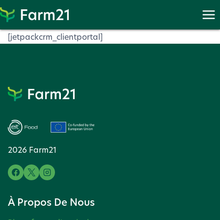
Proc
Procéder
à
[jetpackcrm_clientportal]
PayPal
2026 Farm21
À Propos De Nous